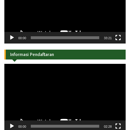
00:00
33:21
Informasi Pendaftaran
Pemutar
Video
00:00
02:28