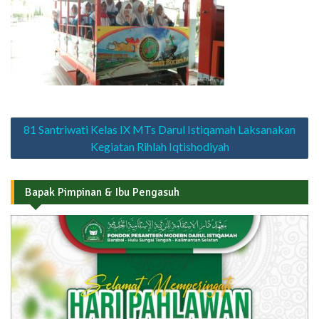
Navigasi
81 Santriwati Kelas IX MTs Darul Istiqamah Laksanakan
pos
Kegiatan Rihlah Iqtishodiyah
Bapak Pimpinan & Ibu Pengasuh