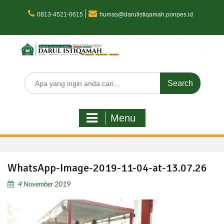
Skip
to
0813-4521-0615
humas@darulistiqamah.ponpes.id
content
Search
for:
Menu
WhatsApp-Image-2019-11-04-at-13.07.26
4 November 2019