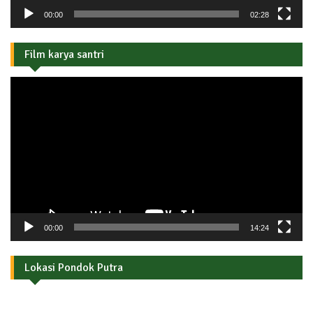
00:00
02:28
Film karya santri
Pemutar
Video
00:00
14:24
Lokasi Pondok Putra