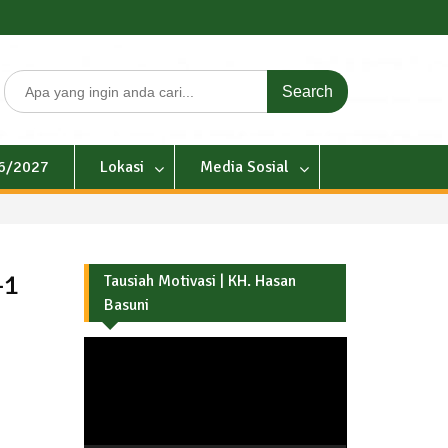
Search
for:
26/2027
Lokasi
Media Sosial
-1
Tausiah Motivasi | KH. Hasan
Basuni
Pemutar
Video