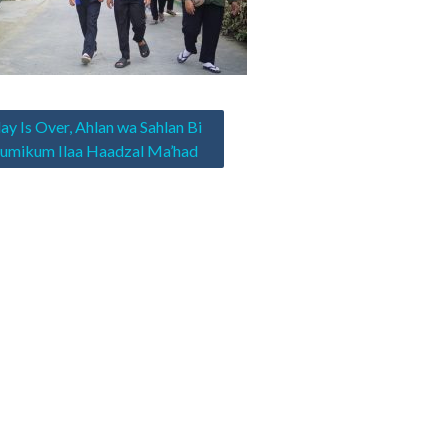
asi
ay Is Over, Ahlan wa Sahlan Bi
umikum Ilaa Haadzal Ma’had