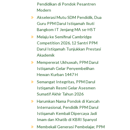
Pendidikan di Pondok Pesantren
Modern
Akselerasi Mutu SDM Pendidik, Dua
Guru PPM Darul Istiqamah Ikuti
Bangkom IT Jenjang MA se-HST
Melaju ke Semifinal Cambridge
Competition 2026, 12 Santri PPM
Darul Istiqamah Tunjukkan Prestasi
Akademik
Mempererat Ukhuwah, PPM Darul
Istiqamah Gelar Penyembelihan
Hewan Kurban 1447 H
Semangat Integritas, PPM Darul
Istiqamah Resmi Gelar Asesmen
Sumatif Akhir Tahun 2026
Harumkan Nama Pondok di Kancah
Internasional, Pendidik PPM Darul
Istiqamah Kembali Dipercaya Jadi
Imam dan Khatib di KBRI Spanyol
Membekali Generasi Pembelajar, PPM