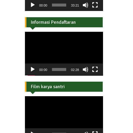
00:00
33:21
Informasi Pendaftaran
Pemutar
Video
00:00
02:28
Film karya santri
Pemutar
Video