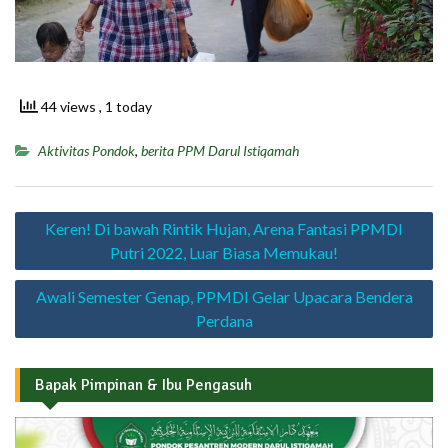
44 views
, 1 today
Aktivitas Pondok
,
berita PPM Darul Istiqamah
Navigasi
Keren! Di bawah Rintik Hujan, Arena Fantasi PPMDI
pos
Putri 2022, Luar Biasa Memukau!
Awali Semester Genap, PPMDI Gelar Upacara Bendera
Perdana
Bapak Pimpinan & Ibu Pengasuh