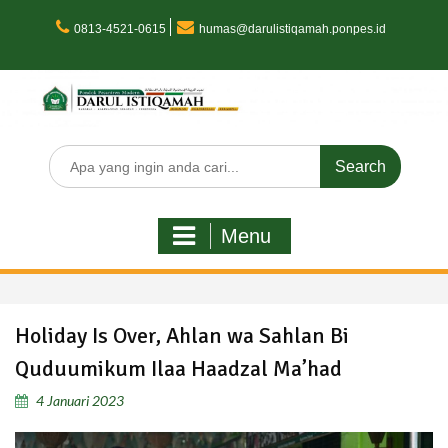
Skip
to
0813-4521-0615
humas@darulistiqamah.ponpes.id
content
Search
for:
Menu
Holiday Is Over, Ahlan wa Sahlan Bi
Quduumikum Ilaa Haadzal Ma’had
4 Januari 2023