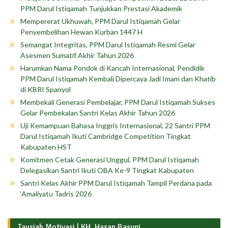
PPM Darul Istiqamah Tunjukkan Prestasi Akademik
Mempererat Ukhuwah, PPM Darul Istiqamah Gelar
Penyembelihan Hewan Kurban 1447 H
Semangat Integritas, PPM Darul Istiqamah Resmi Gelar
Asesmen Sumatif Akhir Tahun 2026
Harumkan Nama Pondok di Kancah Internasional, Pendidik
PPM Darul Istiqamah Kembali Dipercaya Jadi Imam dan Khatib
di KBRI Spanyol
Membekali Generasi Pembelajar, PPM Darul Istiqamah Sukses
Gelar Pembekalan Santri Kelas Akhir Tahun 2026
Uji Kemampuan Bahasa Inggris Internasional, 22 Santri PPM
Darul Istiqamah Ikuti Cambridge Competition Tingkat
Kabupaten HST
Komitmen Cetak Generasi Unggul, PPM Darul Istiqamah
Delegasikan Santri Ikuti OBA Ke-9 Tingkat Kabupaten
Santri Kelas Akhir PPM Darul Istiqamah Tampil Perdana pada
‘Amaliyatu Tadris 2026
Tausiah Motivasi | KH. Hasan Basuni