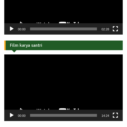
00:00
02:28
Film karya santri
Pemutar
Video
00:00
14:24