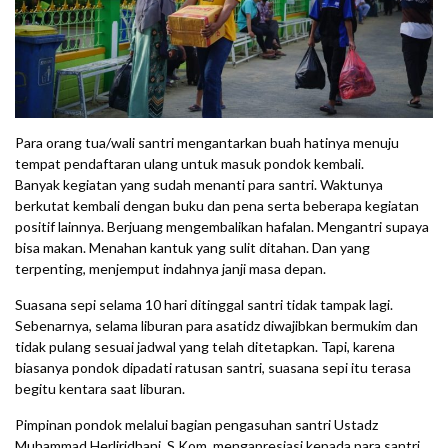
Para orang tua/wali santri mengantarkan buah hatinya menuju
tempat pendaftaran ulang untuk masuk pondok kembali.
Banyak kegiatan yang sudah menanti para santri. Waktunya
berkutat kembali dengan buku dan pena serta beberapa kegiatan
positif lainnya. Berjuang mengembalikan hafalan. Mengantri supaya
bisa makan. Menahan kantuk yang sulit ditahan. Dan yang
terpenting, menjemput indahnya janji masa depan.
Suasana sepi selama 10 hari ditinggal santri tidak tampak lagi.
Sebenarnya, selama liburan para asatidz diwajibkan bermukim dan
tidak pulang sesuai jadwal yang telah ditetapkan. Tapi, karena
biasanya pondok dipadati ratusan santri, suasana sepi itu terasa
begitu kentara saat liburan.
Pimpinan pondok melalui bagian pengasuhan santri Ustadz
Muhammad Herliridhani, S.Kom, mengapresiasi kepada para santri