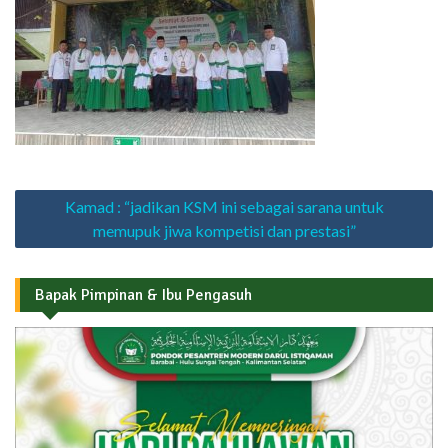
Navigasi
Kamad : “jadikan KSM ini sebagai sarana untuk
pos
memupuk jiwa kompetisi dan prestasi”
Bapak Pimpinan & Ibu Pengasuh