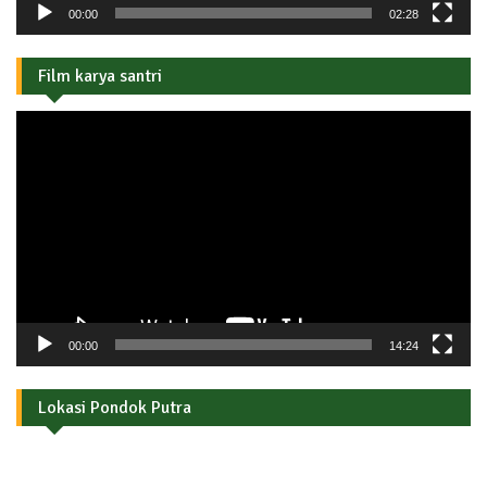
00:00
02:28
Film karya santri
Pemutar
Video
00:00
14:24
Lokasi Pondok Putra