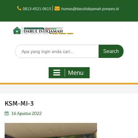
Skip
to
0813-4521-0615
humas@darulistiqamah.ponpes.id
content
Search
for:
Menu
KSM-MI-3
16 Agustus 2022