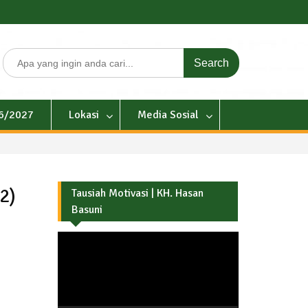
Search
for:
26/2027
Lokasi
Media Sosial
2)
Tausiah Motivasi | KH. Hasan
Basuni
Pemutar
Video