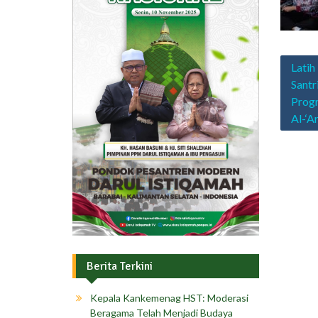
Navig
Latih
pos
Santr
Prog
Al-‘A
Berita Terkini
Kepala Kankemenag HST: Moderasi
Beragama Telah Menjadi Budaya