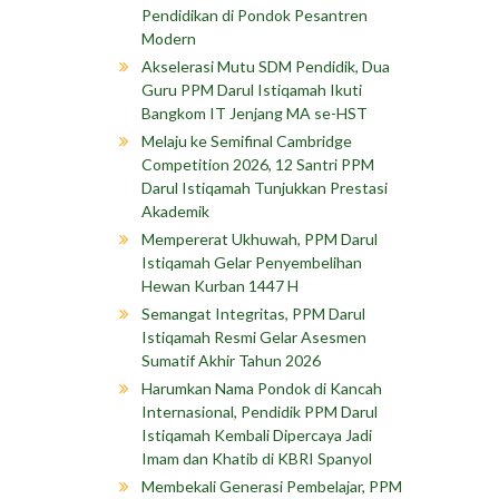
Pendidikan di Pondok Pesantren
Modern
Akselerasi Mutu SDM Pendidik, Dua
Guru PPM Darul Istiqamah Ikuti
Bangkom IT Jenjang MA se-HST
Melaju ke Semifinal Cambridge
Competition 2026, 12 Santri PPM
Darul Istiqamah Tunjukkan Prestasi
Akademik
Mempererat Ukhuwah, PPM Darul
Istiqamah Gelar Penyembelihan
Hewan Kurban 1447 H
Semangat Integritas, PPM Darul
Istiqamah Resmi Gelar Asesmen
Sumatif Akhir Tahun 2026
Harumkan Nama Pondok di Kancah
Internasional, Pendidik PPM Darul
Istiqamah Kembali Dipercaya Jadi
Imam dan Khatib di KBRI Spanyol
Membekali Generasi Pembelajar, PPM