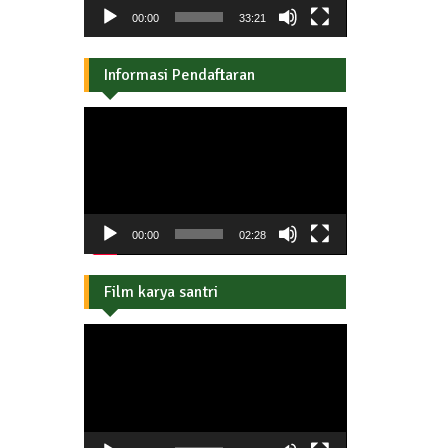
00:00
33:21
Informasi Pendaftaran
Pemutar
Video
00:00
02:28
Film karya santri
Pemutar
Video