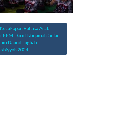
asi
 Kecakapan Bahasa Arab
i: PPM Darul Istiqamah Gelar
ram Daurul Lughah
robiyyah 2024