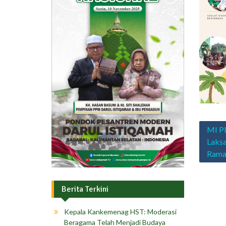
Navig
MI Pl
pos
Laksa
Rama
Berita Terkini
Kepala Kankemenag HST: Moderasi
Beragama Telah Menjadi Budaya