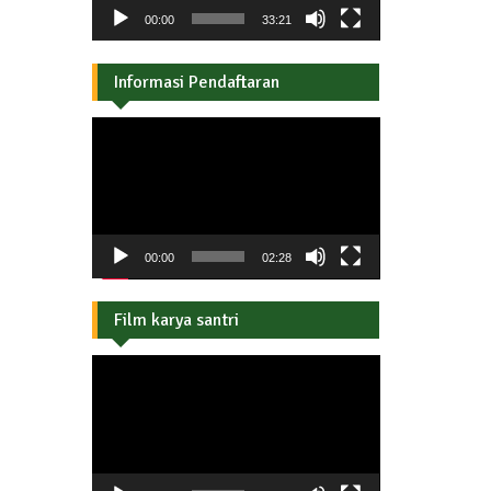
00:00
33:21
Informasi Pendaftaran
Pemutar
Video
00:00
02:28
Film karya santri
Pemutar
Video