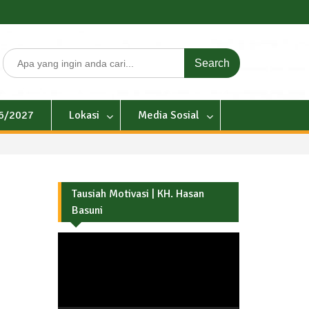
Search
for:
26/2027
Lokasi
Media Sosial
Tausiah Motivasi | KH. Hasan
Basuni
Pemutar
Video