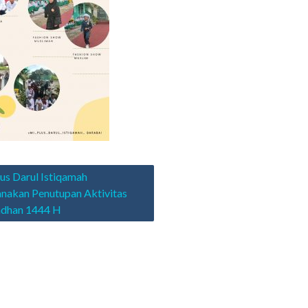
asi
us Darul Istiqamah
nakan Penutupan Aktivitas
dhan 1444 H