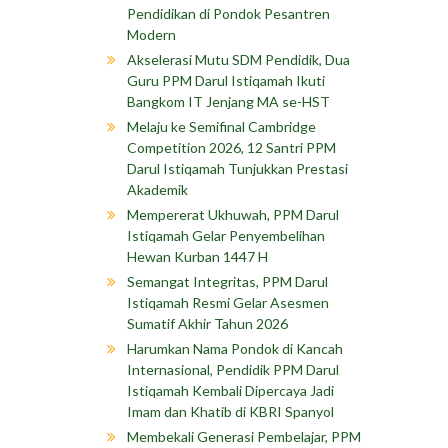
Pendidikan di Pondok Pesantren
Modern
Akselerasi Mutu SDM Pendidik, Dua
Guru PPM Darul Istiqamah Ikuti
Bangkom IT Jenjang MA se-HST
Melaju ke Semifinal Cambridge
Competition 2026, 12 Santri PPM
Darul Istiqamah Tunjukkan Prestasi
Akademik
Mempererat Ukhuwah, PPM Darul
Istiqamah Gelar Penyembelihan
Hewan Kurban 1447 H
Semangat Integritas, PPM Darul
Istiqamah Resmi Gelar Asesmen
Sumatif Akhir Tahun 2026
Harumkan Nama Pondok di Kancah
Internasional, Pendidik PPM Darul
Istiqamah Kembali Dipercaya Jadi
Imam dan Khatib di KBRI Spanyol
Membekali Generasi Pembelajar, PPM