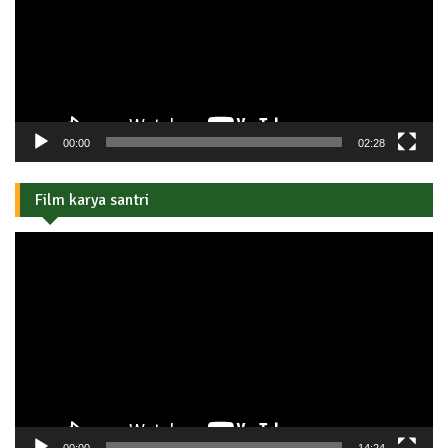
00:00
02:28
Film karya santri
Pemutar
Video