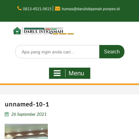
Skip
to
0813-4521-0615
humas@darulistiqamah.ponpes.id
content
Search
for:
Menu
unnamed-10-1
26 September 2021