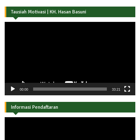
Tausiah Motivasi | KH. Hasan Basuni
Pemutar
Video
00:00
33:21
Informasi Pendaftaran
Pemutar
Video