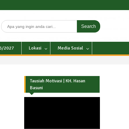
Search
for:
26/2027
Lokasi
Media Sosial
Tausiah Motivasi | KH. Hasan
Basuni
Pemutar
Video