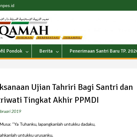
npes.id
ofil Pondok
Berita
Penerimaan Santri Baru TP. 20
ksanaan Ujian Tahriri Bagi Santri dan
riwati Tingkat Akhir PPMDI
bruari 2019
Musa: “Ya Tuhanku, lapangkanlah untukku dadaku,
ahkanlah untukku urusanku,