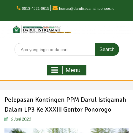
Skip
to
0813-4521-0615
humas@darulistiqamah.ponpes.id
content
Search
for:
Menu
Pelepasan Kontingen PPM Darul Istiqamah
Dalam LP3 Ke XXXIII Gontor Ponorogo
6 Juni 2023