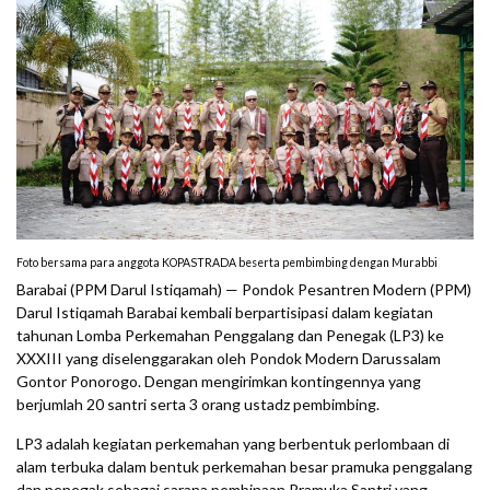
Foto bersama para anggota KOPASTRADA beserta pembimbing dengan Murabbi
Barabai (PPM Darul Istiqamah) — Pondok Pesantren Modern (PPM)
Darul Istiqamah Barabai kembali berpartisipasi dalam kegiatan
tahunan Lomba Perkemahan Penggalang dan Penegak (LP3) ke
XXXIII yang diselenggarakan oleh Pondok Modern Darussalam
Gontor Ponorogo. Dengan mengirimkan kontingennya yang
berjumlah 20 santri serta 3 orang ustadz pembimbing.
LP3 adalah kegiatan perkemahan yang berbentuk perlombaan di
alam terbuka dalam bentuk perkemahan besar pramuka penggalang
dan penegak sebagai sarana pembinaan Pramuka Santri yang