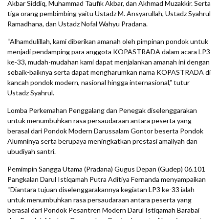
Akbar Siddiq, Muhammad Taufik Akbar, dan Akhmad Muzakkir. Serta
tiga orang pembimbing yaitu Ustadz M. Ansyarullah, Ustadz Syahrul
Ramadhana, dan Ustadz Nofal Wahyu Pradana.
“Alhamdulillah, kami diberikan amanah oleh pimpinan pondok untuk
menjadi pendamping para anggota KOPASTRADA dalam acara LP3
ke-33, mudah-mudahan kami dapat menjalankan amanah ini dengan
sebaik-baiknya serta dapat mengharumkan nama KOPASTRADA di
kancah pondok modern, nasional hingga internasional,” tutur
Ustadz Syahrul.
Lomba Perkemahan Penggalang dan Penegak diselenggarakan
untuk menumbuhkan rasa persaudaraan antara peserta yang
berasal dari Pondok Modern Darussalam Gontor beserta Pondok
Alumninya serta berupaya meningkatkan prestasi amaliyah dan
ubudiyah santri.
Pemimpin Sangga Utama (Pradana) Gugus Depan (Gudep) 06.101
Pangkalan Darul Istiqamah Putra Aditiya Fernanda menyampaikan
“Diantara tujuan diselenggarakannya kegiatan LP3 ke-33 ialah
untuk menumbuhkan rasa persaudaraan antara peserta yang
berasal dari Pondok Pesantren Modern Darul Istiqamah Barabai