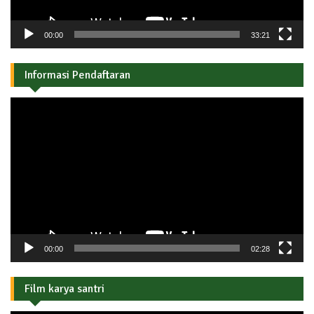
00:00
33:21
Informasi Pendaftaran
Pemutar
Video
00:00
02:28
Film karya santri