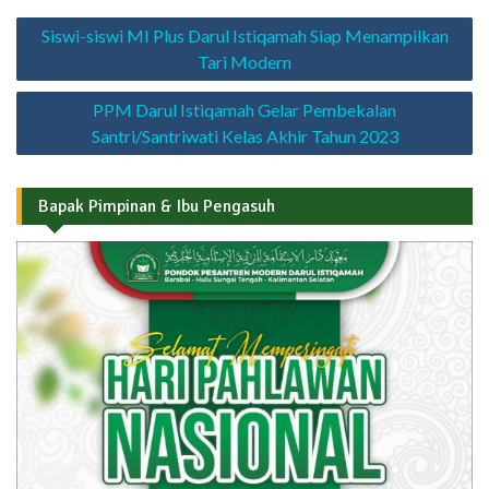
Navigasi
Siswi-siswi MI Plus Darul Istiqamah Siap Menampilkan
pos
Tari Modern
PPM Darul Istiqamah Gelar Pembekalan
Santri/Santriwati Kelas Akhir Tahun 2023
Bapak Pimpinan & Ibu Pengasuh