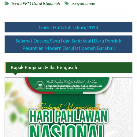
berita PPM Darul Istiqamah
pengumuman
Navigasi
Galeri Haflatut Takhrij 2018
pos
Selamat Datang Santri dan Santriwati Baru Pondok
Pesantren Modern Darul Istiqamah Barabai!
Bapak Pimpinan & Ibu Pengasuh