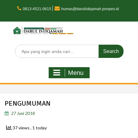
Skip
to
0813-4521-0615
humas@darulistiqamah.ponpes.id
content
Search
for:
Menu
PENGUMUMAN
27 Juni 2018
37 views
, 1 today