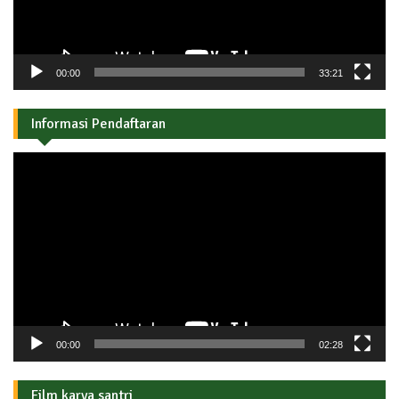
00:00
33:21
Informasi Pendaftaran
Pemutar
Video
00:00
02:28
Film karya santri