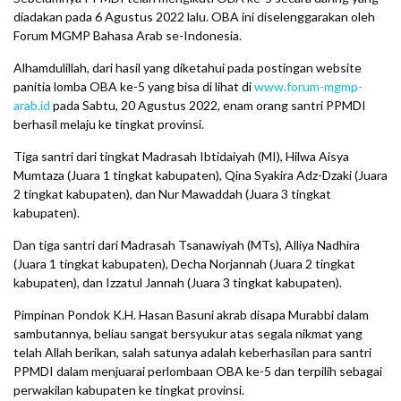
diadakan pada 6 Agustus 2022 lalu. OBA ini diselenggarakan oleh
Forum MGMP Bahasa Arab se-Indonesia.
Alhamdulillah, dari hasil yang diketahui pada postingan website
panitia lomba OBA ke-5 yang bisa di lihat di
www.forum-mgmp-
arab.id
pada Sabtu, 20 Agustus 2022, enam orang santri PPMDI
berhasil melaju ke tingkat provinsi.
Tiga santri dari tingkat Madrasah Ibtidaiyah (MI), Hilwa Aisya
Mumtaza (Juara 1 tingkat kabupaten), Qina Syakira Adz-Dzaki (Juara
2 tingkat kabupaten), dan Nur Mawaddah (Juara 3 tingkat
kabupaten).
Dan tiga santri dari Madrasah Tsanawiyah (MTs), Alliya Nadhira
(Juara 1 tingkat kabupaten), Decha Norjannah (Juara 2 tingkat
kabupaten), dan Izzatul Jannah (Juara 3 tingkat kabupaten).
Pimpinan Pondok K.H. Hasan Basuni akrab disapa Murabbi dalam
sambutannya, beliau sangat bersyukur atas segala nikmat yang
telah Allah berikan, salah satunya adalah keberhasilan para santri
PPMDI dalam menjuarai perlombaan OBA ke-5 dan terpilih sebagai
perwakilan kabupaten ke tingkat provinsi.