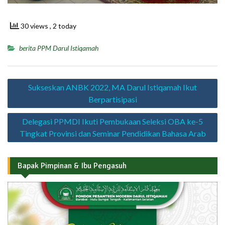
30 views
, 2 today
berita PPM Darul Istiqamah
Navigasi
Sukseskan ANBK 2022, MA Darul Istiqamah Ikut
pos
Berpartisipasi
Delegasi PPMDI Ikuti Pembukaan Seleksi OBA ke-5
Tingkat Provinsi dan Seminar Pendidikan Bahasa Arab
Bapak Pimpinan & Ibu Pengasuh