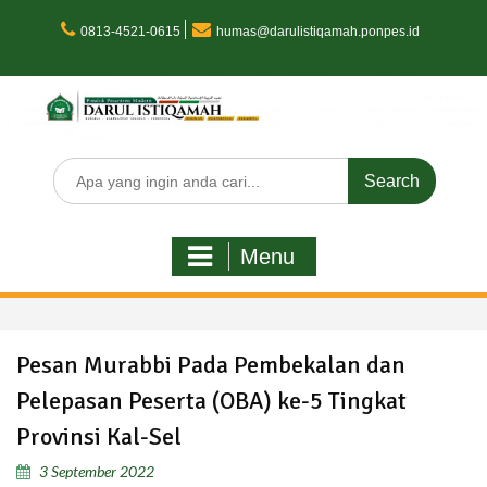
Skip
to
0813-4521-0615
humas@darulistiqamah.ponpes.id
content
Search
for:
Menu
Pesan Murabbi Pada Pembekalan dan
Pelepasan Peserta (OBA) ke-5 Tingkat
Provinsi Kal-Sel
3 September 2022