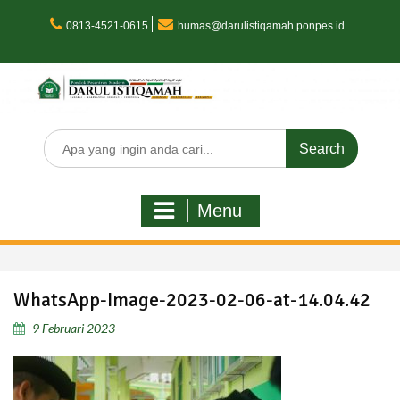
Skip
to
0813-4521-0615
humas@darulistiqamah.ponpes.id
content
Search
for:
Menu
WhatsApp-Image-2023-02-06-at-14.04.42
9 Februari 2023