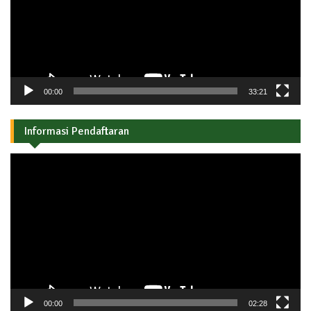
00:00
33:21
Informasi Pendaftaran
Pemutar
Video
00:00
02:28