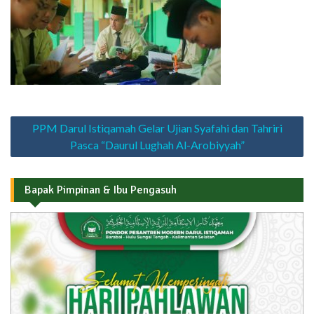
Navigasi
PPM Darul Istiqamah Gelar Ujian Syafahi dan Tahriri
pos
Pasca “Daurul Lughah Al-Arobiyyah”
Bapak Pimpinan & Ibu Pengasuh