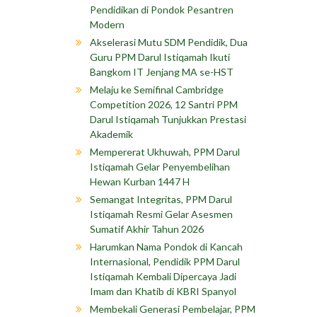
Pendidikan di Pondok Pesantren
Modern
Akselerasi Mutu SDM Pendidik, Dua
Guru PPM Darul Istiqamah Ikuti
Bangkom IT Jenjang MA se-HST
Melaju ke Semifinal Cambridge
Competition 2026, 12 Santri PPM
Darul Istiqamah Tunjukkan Prestasi
Akademik
Mempererat Ukhuwah, PPM Darul
Istiqamah Gelar Penyembelihan
Hewan Kurban 1447 H
Semangat Integritas, PPM Darul
Istiqamah Resmi Gelar Asesmen
Sumatif Akhir Tahun 2026
Harumkan Nama Pondok di Kancah
Internasional, Pendidik PPM Darul
Istiqamah Kembali Dipercaya Jadi
Imam dan Khatib di KBRI Spanyol
Membekali Generasi Pembelajar, PPM