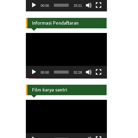
00:00
33:21
Informasi Pendaftaran
Pemutar
Video
00:00
02:28
Film karya santri
Pemutar
Video