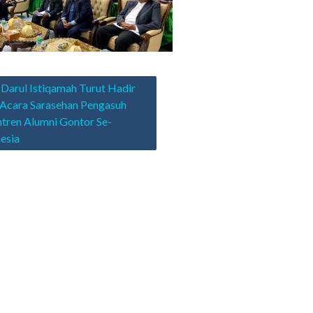
asi
arul Istiqamah Turut Hadir
Acara Sarasehan Pengasuh
tren Alumni Gontor Se-
esia