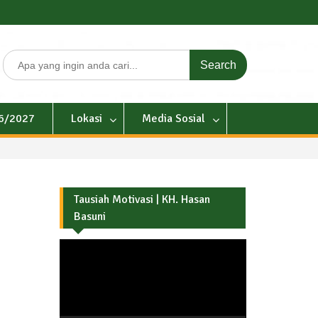
Search
for:
26/2027
Lokasi
Media Sosial
Tausiah Motivasi | KH. Hasan
Basuni
Pemutar
Video