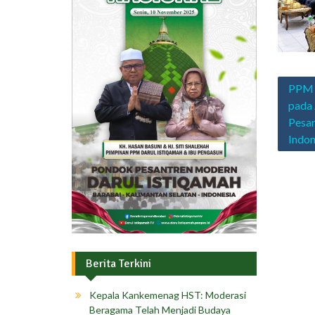
Navig
PPM D
pos
pada 
Pesan
Indon
Berita Terkini
Kepala Kankemenag HST: Moderasi
Beragama Telah Menjadi Budaya