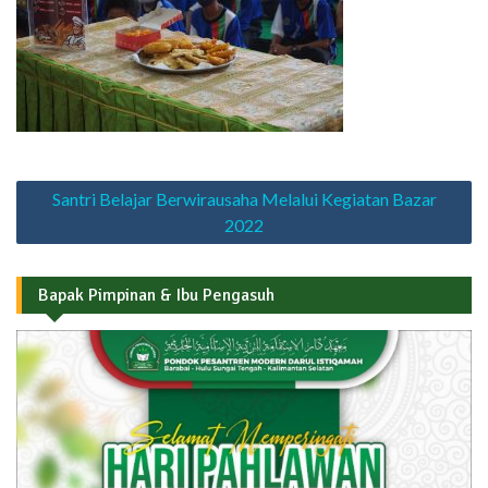
Navigasi
Santri Belajar Berwirausaha Melalui Kegiatan Bazar
pos
2022
Bapak Pimpinan & Ibu Pengasuh