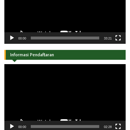
00:00
33:21
Informasi Pendaftaran
Pemutar
Video
00:00
02:28