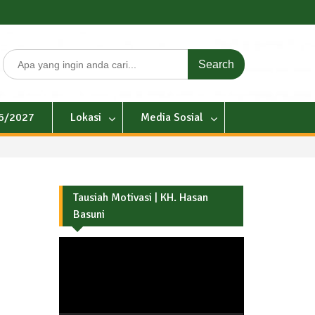
Search
for:
26/2027
Lokasi
Media Sosial
Tausiah Motivasi | KH. Hasan
Basuni
Pemutar
Video