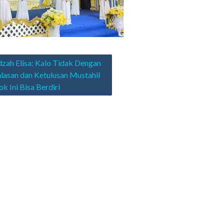
asi
zah Elisa: Kalo Tidak Dengan
lasan dan Ketulusan Mustahil
k Ini Bisa Berdiri