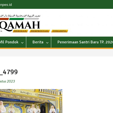
npes.id
ofil Pondok
Berita
Penerimaan Santri Baru TP. 20
_4799
stus 2023