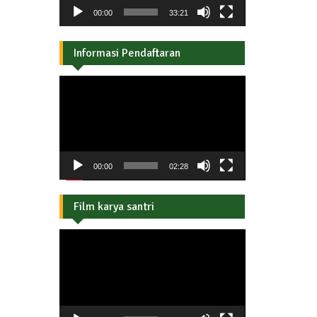
00:00
33:21
Informasi Pendaftaran
Pemutar
Video
00:00
02:28
Film karya santri
Pemutar
Video