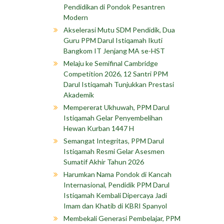
Pendidikan di Pondok Pesantren
Modern
Akselerasi Mutu SDM Pendidik, Dua
Guru PPM Darul Istiqamah Ikuti
Bangkom IT Jenjang MA se-HST
Melaju ke Semifinal Cambridge
Competition 2026, 12 Santri PPM
Darul Istiqamah Tunjukkan Prestasi
Akademik
Mempererat Ukhuwah, PPM Darul
Istiqamah Gelar Penyembelihan
Hewan Kurban 1447 H
Semangat Integritas, PPM Darul
Istiqamah Resmi Gelar Asesmen
Sumatif Akhir Tahun 2026
Harumkan Nama Pondok di Kancah
Internasional, Pendidik PPM Darul
Istiqamah Kembali Dipercaya Jadi
Imam dan Khatib di KBRI Spanyol
Membekali Generasi Pembelajar, PPM