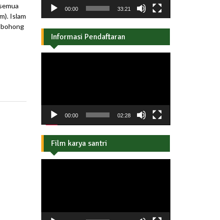
 semua
00:00
33:21
m). Islam
a bohong
Informasi Pendaftaran
Pemutar
Video
00:00
02:28
Film karya santri
Pemutar
Video