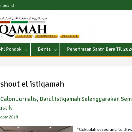
npes.id
ofil Pondok
Berita
Penerimaan Santri Baru TP. 20
:
shout el istiqamah
 Calon Jurnalis, Darul Istiqamah Selenggarakan Sem
istik
tober 2018
“Cukuplah seseorang itu diny