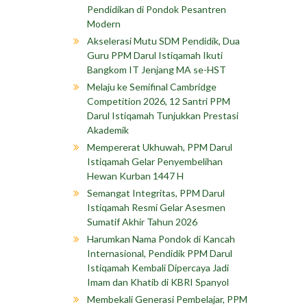
Pendidikan di Pondok Pesantren
Modern
Akselerasi Mutu SDM Pendidik, Dua
Guru PPM Darul Istiqamah Ikuti
Bangkom IT Jenjang MA se-HST
Melaju ke Semifinal Cambridge
Competition 2026, 12 Santri PPM
Darul Istiqamah Tunjukkan Prestasi
Akademik
Mempererat Ukhuwah, PPM Darul
Istiqamah Gelar Penyembelihan
Hewan Kurban 1447 H
Semangat Integritas, PPM Darul
Istiqamah Resmi Gelar Asesmen
Sumatif Akhir Tahun 2026
Harumkan Nama Pondok di Kancah
Internasional, Pendidik PPM Darul
Istiqamah Kembali Dipercaya Jadi
Imam dan Khatib di KBRI Spanyol
Membekali Generasi Pembelajar, PPM