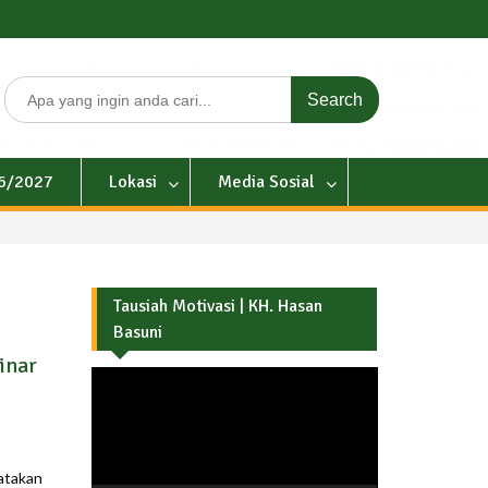
Search
for:
26/2027
Lokasi
Media Sosial
Tausiah Motivasi | KH. Hasan
Basuni
inar
Pemutar
Video
atakan