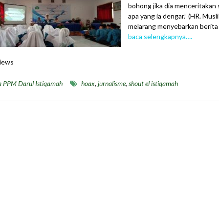
bohong jika dia menceritakan
apa yang ia dengar.” (HR. Musli
melarang menyebarkan berit
baca selengkapnya….
iews
a PPM Darul Istiqamah
hoax
,
jurnalisme
,
shout el istiqamah