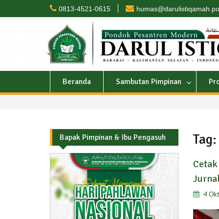
Skip
0813-4521-0615
humas@darulistiqamah.po
to
content
Beranda
Sambutan Pimpinan
Pr
Tag
Bapak Pimpinan & Ibu Pengasuh
Cetak
Jurnal
4 Ok