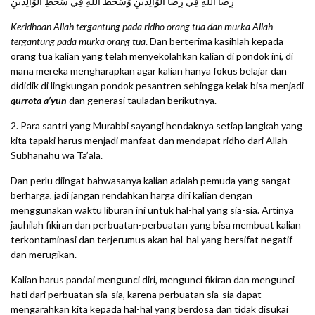
رِضَا اللَّهِ فِي رِضَا اَلْوَالِدَيْنِ وَسَخَطُ اللَّهِ فِي سَخَطِ اَلْوَالِدَيْنِ
Keridhoan Allah tergantung pada ridho orang tua dan murka Allah
tergantung pada murka orang tua
. Dan berterima kasihlah kepada
orang tua kalian yang telah menyekolahkan kalian di pondok ini, di
mana mereka mengharapkan agar kalian hanya fokus belajar dan
dididik di lingkungan pondok pesantren sehingga kelak bisa menjadi
qurrota a’yun
dan generasi tauladan berikutnya.
2. Para santri yang Murabbi sayangi hendaknya setiap langkah yang
kita tapaki harus menjadi manfaat dan mendapat ridho dari Allah
Subhanahu wa Ta’ala.
Dan perlu diingat bahwasanya kalian adalah pemuda yang sangat
berharga, jadi jangan rendahkan harga diri kalian dengan
menggunakan waktu liburan ini untuk hal-hal yang sia-sia. Artinya
jauhilah fikiran dan perbuatan-perbuatan yang bisa membuat kalian
terkontaminasi dan terjerumus akan hal-hal yang bersifat negatif
dan merugikan.
Kalian harus pandai mengunci diri, mengunci fikiran dan mengunci
hati dari perbuatan sia-sia, karena perbuatan sia-sia dapat
mengarahkan kita kepada hal-hal yang berdosa dan tidak disukai