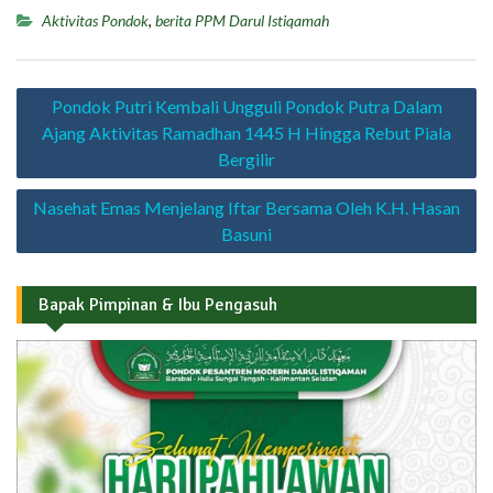
Aktivitas Pondok
,
berita PPM Darul Istiqamah
Navigasi
Pondok Putri Kembali Ungguli Pondok Putra Dalam
pos
Ajang Aktivitas Ramadhan 1445 H Hingga Rebut Piala
Bergilir
Nasehat Emas Menjelang Iftar Bersama Oleh K.H. Hasan
Basuni
Bapak Pimpinan & Ibu Pengasuh