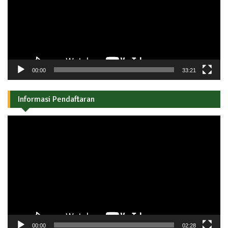
00:00
33:21
Informasi Pendaftaran
Pemutar
Video
00:00
02:28