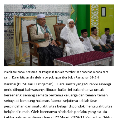
Pimpinan Pondok bersama Ibu Pengasuh tatkala memberikan nasehat kepada para
santri Darul Istiqamah sebelum perpulangan libur bulan Ramadhan 1445 H
Barabai (PPM Darul Istiqamah) – Para santri yang Murabbi sayangi
perlu diingat bahwasanya liburan kalian ini bukan hanya untuk
bersenang-senang semata bertemu keluarga dan teman-teman
sebaya di kampung halaman. Namun sejatinya adalah fase
perpindahan dari suatu aktivitas belajar di pondok menuju aktivitas
belajar di rumah. Oleh karenanya hindarilah perilaku yang sia-sia
ketika pulang nantinya. (Jum’at 22 Maret 2024/11 Ramadhan 1445