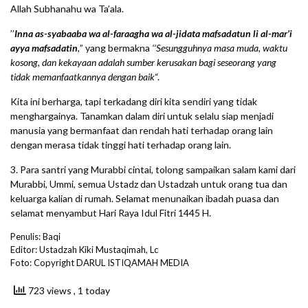
Allah Subhanahu wa Ta’ala.
’’
Inna as-syabaaba wa al-faraagha wa al-jidata mafsadatun li al-mar’i
ayya mafsadatin
,
” yang bermakna
‘’Sesungguhnya masa muda, waktu
kosong, dan kekayaan adalah sumber kerusakan bagi seseorang yang
tidak memanfaatkannya dengan baik
“.
Kita ini berharga, tapi terkadang diri kita sendiri yang tidak
menghargainya. Tanamkan dalam diri untuk selalu siap menjadi
manusia yang bermanfaat dan rendah hati terhadap orang lain
dengan merasa tidak tinggi hati terhadap orang lain.
3. Para santri yang Murabbi cintai, tolong sampaikan salam kami dari
Murabbi, Ummi, semua Ustadz dan Ustadzah untuk orang tua dan
keluarga kalian di rumah. Selamat menunaikan ibadah puasa dan
selamat menyambut Hari Raya Idul Fitri 1445 H.
Penulis: Baqi
Editor: Ustadzah Kiki Mustaqimah, Lc
Foto: Copyright DARUL ISTIQAMAH MEDIA
723 views
, 1 today