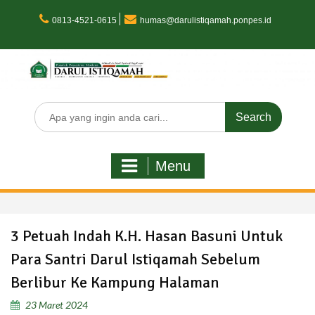
Skip
to
0813-4521-0615
humas@darulistiqamah.ponpes.id
content
Search
for:
Menu
3 Petuah Indah K.H. Hasan Basuni Untuk
Para Santri Darul Istiqamah Sebelum
Berlibur Ke Kampung Halaman
23 Maret 2024