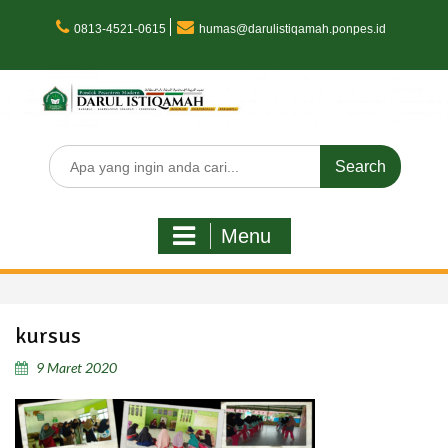
Skip
to
0813-4521-0615
humas@darulistiqamah.ponpes.id
content
Search
for:
Menu
kursus
9 Maret 2020