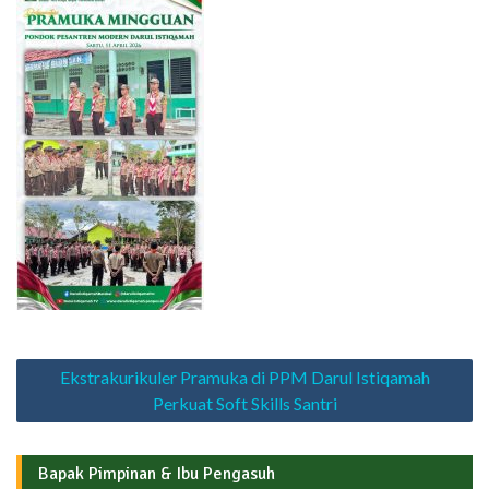
Navigasi
Ekstrakurikuler Pramuka di PPM Darul Istiqamah
pos
Perkuat Soft Skills Santri
Bapak Pimpinan & Ibu Pengasuh