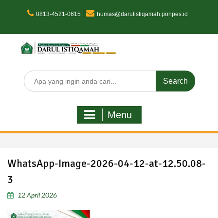
Skip
to
0813-4521-0615
humas@darulistiqamah.ponpes.id
content
Search
for:
Menu
WhatsApp-Image-2026-04-12-at-12.50.08-
3
12 April 2026