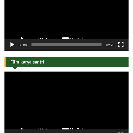
00:00
02:28
Film karya santri
Pemutar
Video