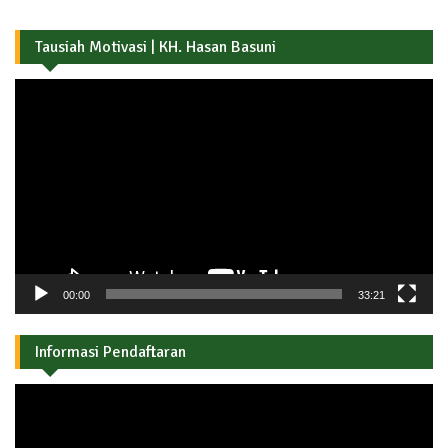
Tausiah Motivasi | KH. Hasan Basuni
Pemutar
Video
00:00
33:21
Informasi Pendaftaran
Pemutar
Video