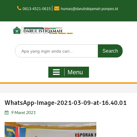
Skip
to
0813-4521-0615
humas@darulistiqamah.ponpes.id
content
Search
for:
Menu
WhatsApp-Image-2021-03-09-at-16.40.01
9 Maret 2021