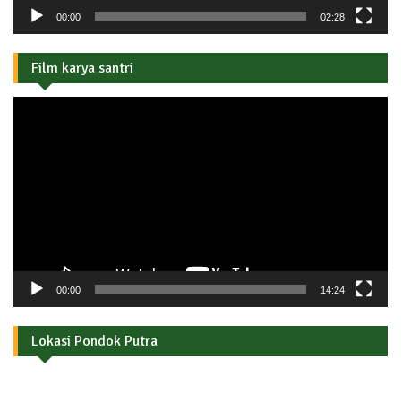
00:00
02:28
Film karya santri
Pemutar
Video
00:00
14:24
Lokasi Pondok Putra