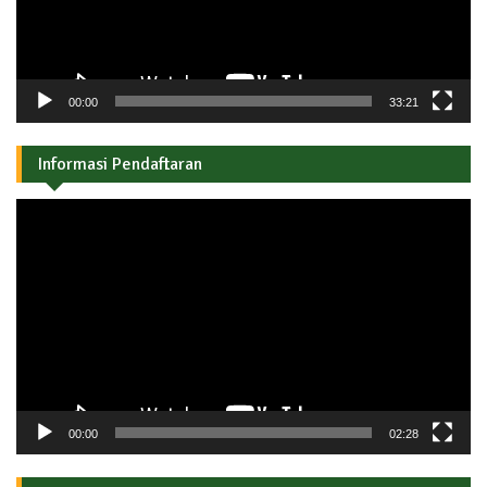
00:00
33:21
Informasi Pendaftaran
Pemutar
Video
00:00
02:28