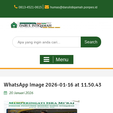
Skip
to
0813-4521-0615
humas@darulistiqamah.ponpes.id
content
Search
for:
Menu
WhatsApp Image 2026-01-16 at 11.50.43
20 Januari 2026