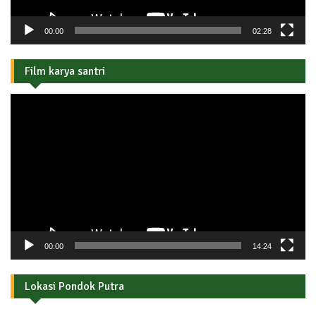
00:00
02:28
Film karya santri
Pemutar
Video
00:00
14:24
Lokasi Pondok Putra