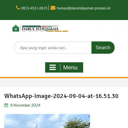
Skip
to
0813-4521-0615
humas@darulistiqamah.ponpes.id
content
Search
for:
Menu
WhatsApp-Image-2024-09-04-at-16.51.30
8 November 2024