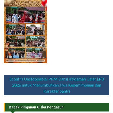
Navigasi
Scout Is Unstoppable: PPM Darul Istiqamah Gelar LP3
pos
2026 untuk Menumbuhkan Jiwa Kepemimpinan dan
Karakter Santri
Bapak Pimpinan & Ibu Pengasuh