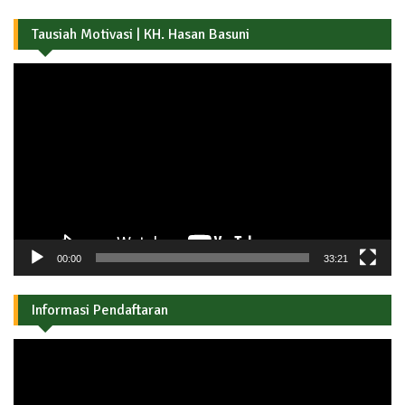
Tausiah Motivasi | KH. Hasan Basuni
Pemutar
Video
00:00
33:21
Informasi Pendaftaran
Pemutar
Video