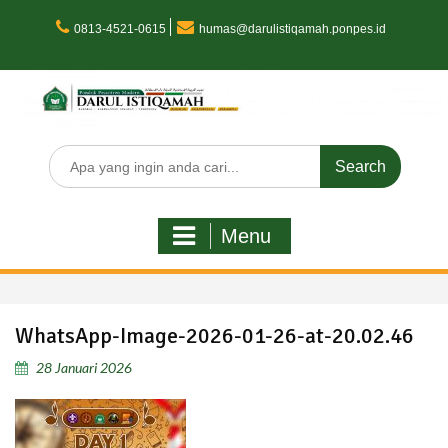
Skip
to
0813-4521-0615
humas@darulistiqamah.ponpes.id
content
Search
for:
Menu
WhatsApp-Image-2026-01-26-at-20.02.46
28 Januari 2026