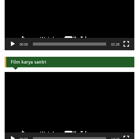
00:00
02:28
Film karya santri
Pemutar
Video