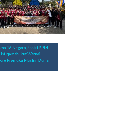
asi
ma 16 Negara, Santri PPM
 Istiqamah Ikut Warnai
ore Pramuka Muslim Dunia