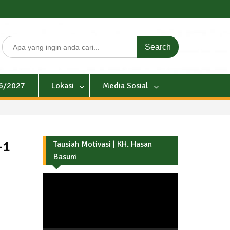
Search
for:
26/2027
Lokasi
Media Sosial
-1
Tausiah Motivasi | KH. Hasan
Basuni
Pemutar
Video