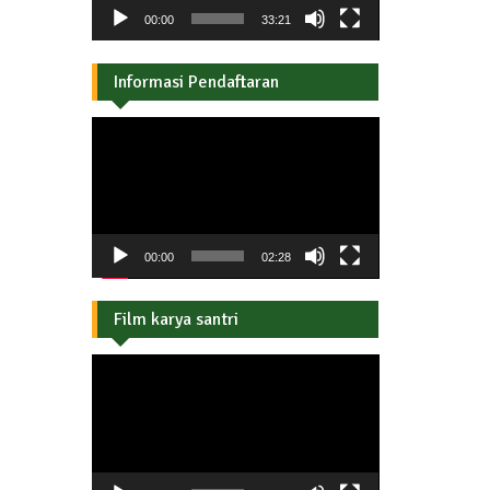
00:00
33:21
Informasi Pendaftaran
Pemutar
Video
00:00
02:28
Film karya santri
Pemutar
Video