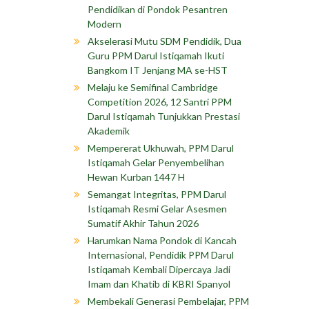
Pendidikan di Pondok Pesantren
Modern
Akselerasi Mutu SDM Pendidik, Dua
Guru PPM Darul Istiqamah Ikuti
Bangkom IT Jenjang MA se-HST
Melaju ke Semifinal Cambridge
Competition 2026, 12 Santri PPM
Darul Istiqamah Tunjukkan Prestasi
Akademik
Mempererat Ukhuwah, PPM Darul
Istiqamah Gelar Penyembelihan
Hewan Kurban 1447 H
Semangat Integritas, PPM Darul
Istiqamah Resmi Gelar Asesmen
Sumatif Akhir Tahun 2026
Harumkan Nama Pondok di Kancah
Internasional, Pendidik PPM Darul
Istiqamah Kembali Dipercaya Jadi
Imam dan Khatib di KBRI Spanyol
Membekali Generasi Pembelajar, PPM