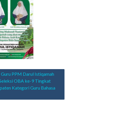
asi
 Guru PPM Darul Istiqamah
 Seleksi OBA ke-9 Tingkat
aten Kategori Guru Bahasa