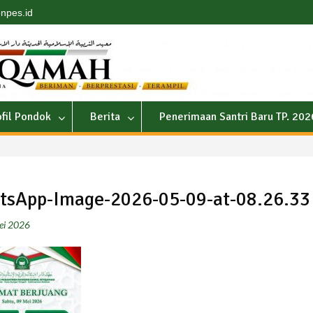
npes.id
ofil Pondok
Berita
Penerimaan Santri Baru TP. 20
tsApp-Image-2026-05-09-at-08.26.33
ei 2026