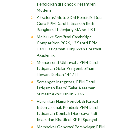
Pendidikan di Pondok Pesantren
Modern
Akselerasi Mutu SDM Pendidik, Dua
Guru PPM Darul Istiqamah Ikuti
Bangkom IT Jenjang MA se-HST
Melaju ke Semifinal Cambridge
Competition 2026, 12 Santri PPM
Darul Istiqamah Tunjukkan Prestasi
Akademik
Mempererat Ukhuwah, PPM Darul
Istiqamah Gelar Penyembelihan
Hewan Kurban 1447 H
Semangat Integritas, PPM Darul
Istiqamah Resmi Gelar Asesmen
Sumatif Akhir Tahun 2026
Harumkan Nama Pondok di Kancah
Internasional, Pendidik PPM Darul
Istiqamah Kembali Dipercaya Jadi
Imam dan Khatib di KBRI Spanyol
Membekali Generasi Pembelajar, PPM