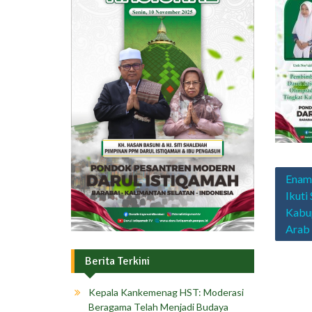
Navig
Enam
pos
Ikuti
Kabup
Arab
Berita Terkini
Kepala Kankemenag HST: Moderasi
Beragama Telah Menjadi Budaya