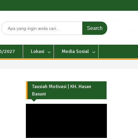
Search
for:
26/2027
Lokasi
Media Sosial
Tausiah Motivasi | KH. Hasan
Basuni
Pemutar
Video