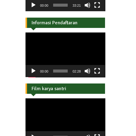
00:00
33:21
Informasi Pendaftaran
Pemutar
Video
00:00
02:28
Film karya santri
Pemutar
Video