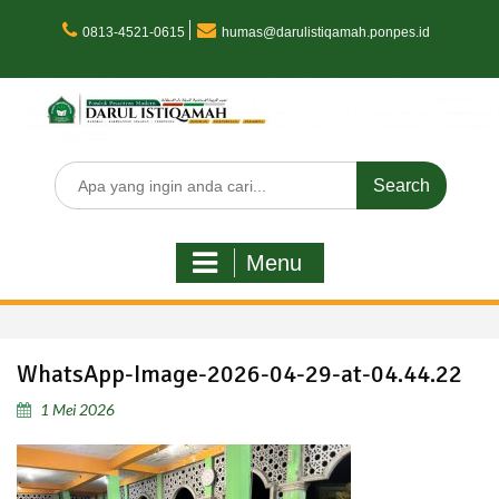
Skip
to
0813-4521-0615
humas@darulistiqamah.ponpes.id
content
Search
for:
Menu
WhatsApp-Image-2026-04-29-at-04.44.22
1 Mei 2026