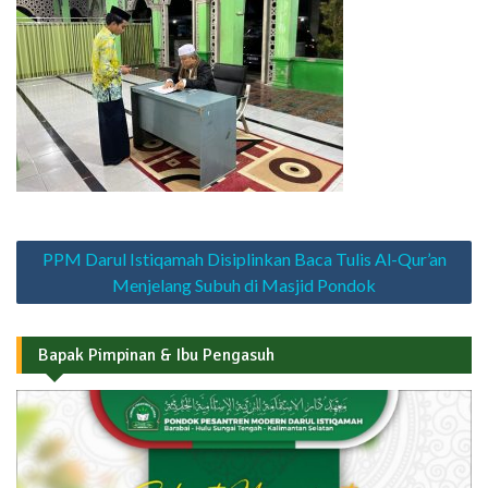
Navigasi
PPM Darul Istiqamah Disiplinkan Baca Tulis Al-Qur’an
pos
Menjelang Subuh di Masjid Pondok
Bapak Pimpinan & Ibu Pengasuh