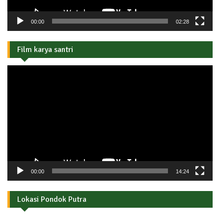
00:00
02:28
Film karya santri
Pemutar
Video
00:00
14:24
Lokasi Pondok Putra