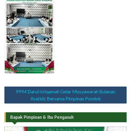
Navigasi
PPM Darul Istiqamah Gelar Musyawarah Bulanan
pos
Asatidz Bersama Pimpinan Pondok
Bapak Pimpinan & Ibu Pengasuh