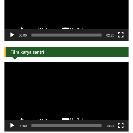
00:00
02:28
Film karya santri
Pemutar
Video
00:00
14:24