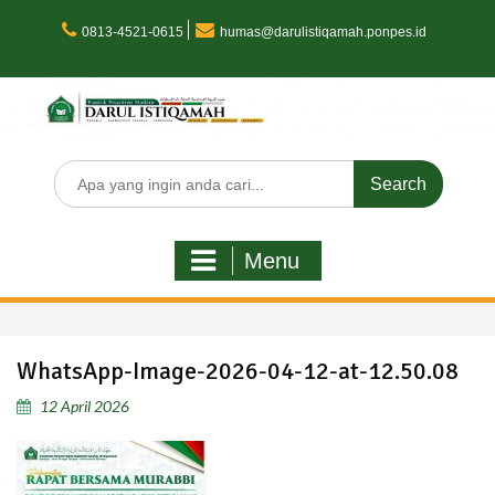
Skip
to
0813-4521-0615
humas@darulistiqamah.ponpes.id
content
Search
for:
Menu
WhatsApp-Image-2026-04-12-at-12.50.08
12 April 2026