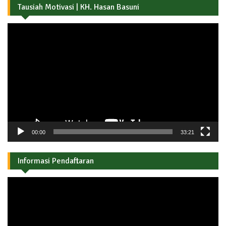
Tausiah Motivasi | KH. Hasan Basuni
Pemutar
Video
00:00
33:21
Informasi Pendaftaran
Pemutar
Video