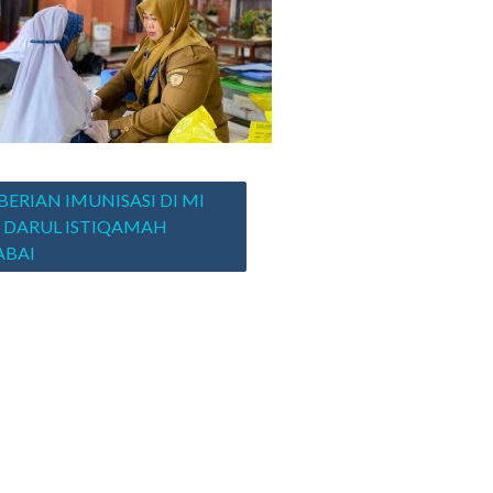
asi
ERIAN IMUNISASI DI MI
 DARUL ISTIQAMAH
ABAI