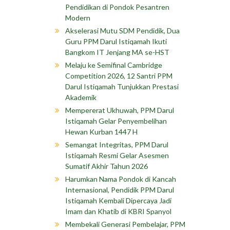
Pendidikan di Pondok Pesantren
Modern
Akselerasi Mutu SDM Pendidik, Dua
Guru PPM Darul Istiqamah Ikuti
Bangkom IT Jenjang MA se-HST
Melaju ke Semifinal Cambridge
Competition 2026, 12 Santri PPM
Darul Istiqamah Tunjukkan Prestasi
Akademik
Mempererat Ukhuwah, PPM Darul
Istiqamah Gelar Penyembelihan
Hewan Kurban 1447 H
Semangat Integritas, PPM Darul
Istiqamah Resmi Gelar Asesmen
Sumatif Akhir Tahun 2026
Harumkan Nama Pondok di Kancah
Internasional, Pendidik PPM Darul
Istiqamah Kembali Dipercaya Jadi
Imam dan Khatib di KBRI Spanyol
Membekali Generasi Pembelajar, PPM