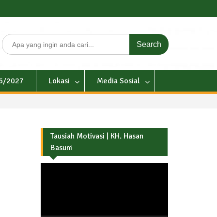
Search
for:
26/2027
Lokasi
Media Sosial
Tausiah Motivasi | KH. Hasan
Basuni
Pemutar
Video