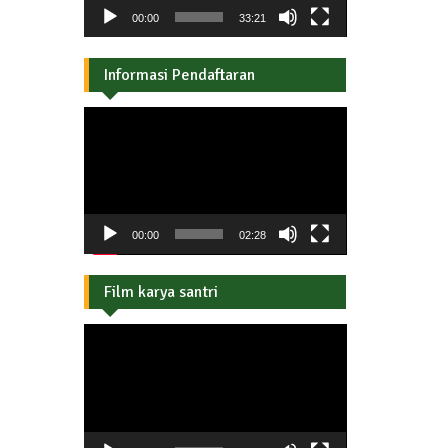
00:00
33:21
Informasi Pendaftaran
Pemutar
Video
00:00
02:28
Film karya santri
Pemutar
Video