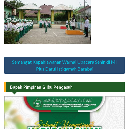
Navigasi
Semangat Kepahlawanan Warnai Upacara Senin di MI
pos
Plus Darul Istiqamah Barabai
Bapak Pimpinan & Ibu Pengasuh