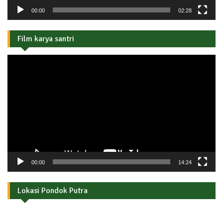
00:00
02:28
Film karya santri
Pemutar
Video
00:00
14:24
Lokasi Pondok Putra