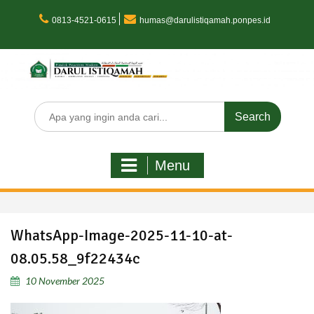
Skip
to
0813-4521-0615
humas@darulistiqamah.ponpes.id
content
Search
for:
Menu
WhatsApp-Image-2025-11-10-at-
08.05.58_9f22434c
10 November 2025