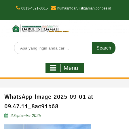
Skip
to
0813-4521-0615
humas@darulistiqamah.ponpes.id
content
Search
for:
Menu
WhatsApp-Image-2025-09-01-at-
09.47.11_8ac91b68
3 September 2025