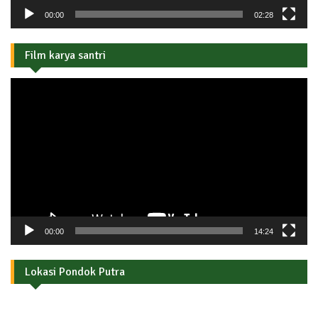
00:00
02:28
Film karya santri
Pemutar
Video
00:00
14:24
Lokasi Pondok Putra