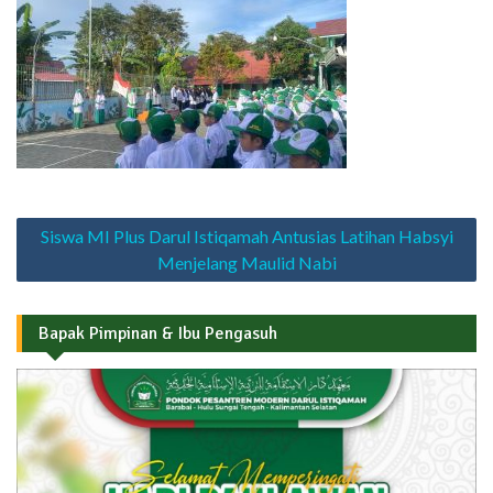
Navigasi
Siswa MI Plus Darul Istiqamah Antusias Latihan Habsyi
pos
Menjelang Maulid Nabi
Bapak Pimpinan & Ibu Pengasuh