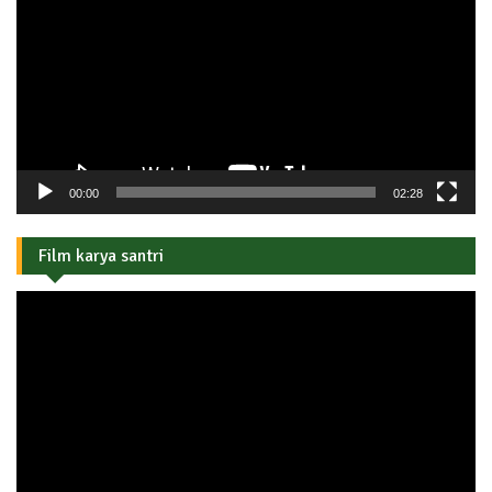
00:00
02:28
Film karya santri
Pemutar
Video