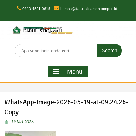
Skip
to
0813-4521-0615
humas@darulistiqamah.ponpes.id
content
Search
for:
Menu
WhatsApp-Image-2026-05-19-at-09.24.26-
Copy
19 Mei 2026