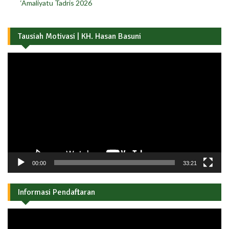
‘Amaliyatu Tadris 2026
Tausiah Motivasi | KH. Hasan Basuni
Pemutar
Video
00:00
33:21
Informasi Pendaftaran
Pemutar
Video