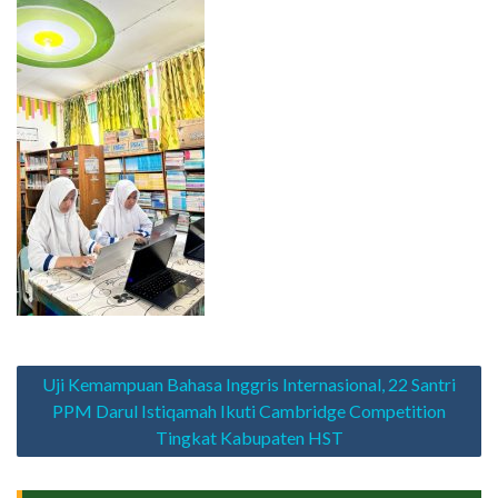
Navigasi
Uji Kemampuan Bahasa Inggris Internasional, 22 Santri
pos
PPM Darul Istiqamah Ikuti Cambridge Competition
Tingkat Kabupaten HST