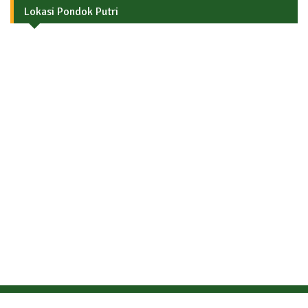
Lokasi Pondok Putri
Copyright © 2026
Pondok Pesantren Modern Darul Istiqamah