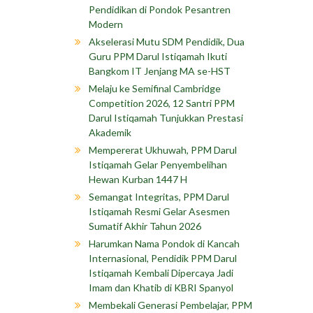
Pendidikan di Pondok Pesantren
Modern
Akselerasi Mutu SDM Pendidik, Dua
Guru PPM Darul Istiqamah Ikuti
Bangkom IT Jenjang MA se-HST
Melaju ke Semifinal Cambridge
Competition 2026, 12 Santri PPM
Darul Istiqamah Tunjukkan Prestasi
Akademik
Mempererat Ukhuwah, PPM Darul
Istiqamah Gelar Penyembelihan
Hewan Kurban 1447 H
Semangat Integritas, PPM Darul
Istiqamah Resmi Gelar Asesmen
Sumatif Akhir Tahun 2026
Harumkan Nama Pondok di Kancah
Internasional, Pendidik PPM Darul
Istiqamah Kembali Dipercaya Jadi
Imam dan Khatib di KBRI Spanyol
Membekali Generasi Pembelajar, PPM