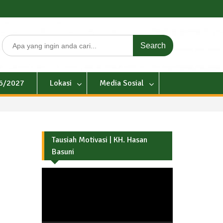
Search
for:
26/2027
Lokasi
Media Sosial
Tausiah Motivasi | KH. Hasan
Basuni
Pemutar
Video