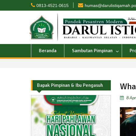
Skip
0813-4521-0615
humas@darulistiqamah.po
to
content
Beranda
Sambutan Pimpinan
Pr
Wha
Bapak Pimpinan & Ibu Pengasuh
8 Apr