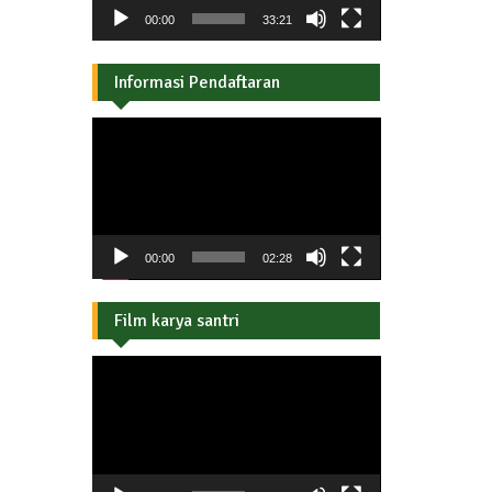
00:00
33:21
Informasi Pendaftaran
Pemutar
Video
00:00
02:28
Film karya santri
Pemutar
Video