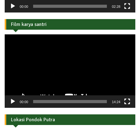
00:00
02:28
Film karya santri
Pemutar
Video
00:00
14:24
Lokasi Pondok Putra