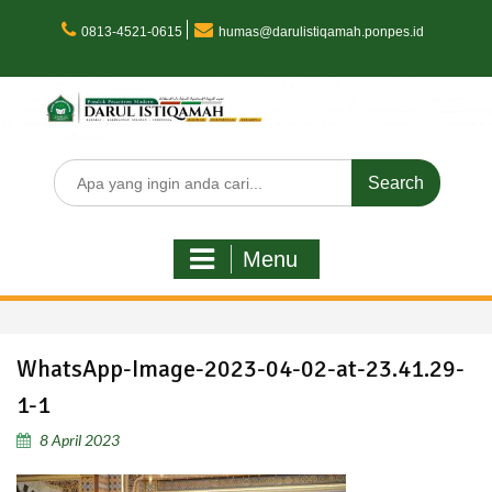
Skip
to
0813-4521-0615
humas@darulistiqamah.ponpes.id
content
Search
for:
Menu
WhatsApp-Image-2023-04-02-at-23.41.29-
1-1
8 April 2023