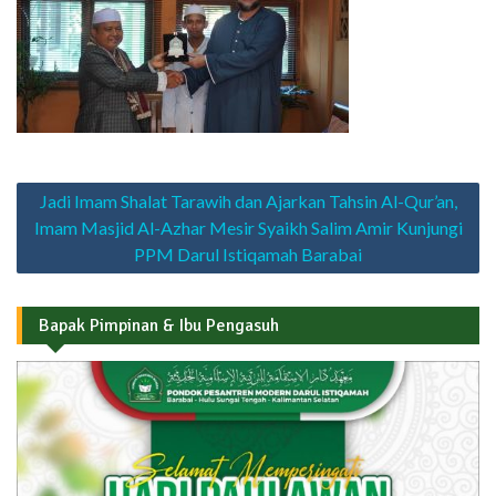
Navigasi
Jadi Imam Shalat Tarawih dan Ajarkan Tahsin Al-Qur’an,
pos
Imam Masjid Al-Azhar Mesir Syaikh Salim Amir Kunjungi
PPM Darul Istiqamah Barabai
Bapak Pimpinan & Ibu Pengasuh