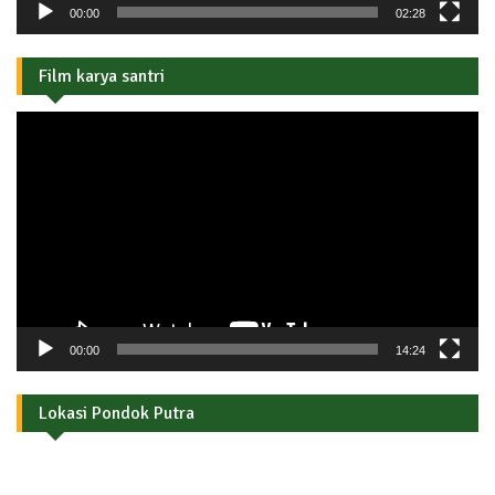
00:00
02:28
Film karya santri
Pemutar
Video
00:00
14:24
Lokasi Pondok Putra