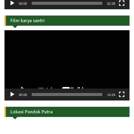
00:00
02:28
Film karya santri
Pemutar
Video
00:00
14:24
Lokasi Pondok Putra