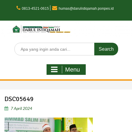
Skip
to
0813-4521-0615
humas@darulistiqamah.ponpes.id
content
Search
for:
Menu
DSC05649
7 April 2024