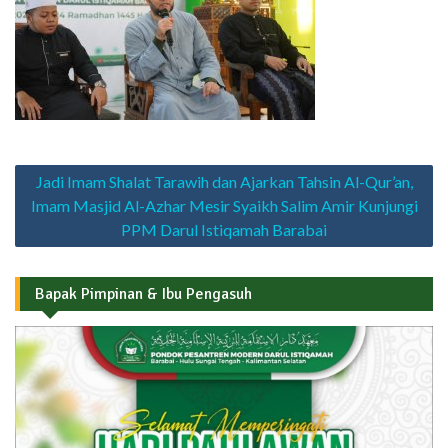
Navigasi
Jadi Imam Shalat Tarawih dan Ajarkan Tahsin Al-Qur’an,
pos
Imam Masjid Al-Azhar Mesir Syaikh Salim Amir Kunjungi
PPM Darul Istiqamah Barabai
Bapak Pimpinan & Ibu Pengasuh