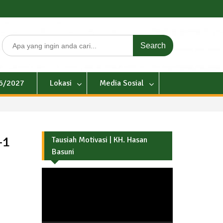
Search
for:
26/2027
Lokasi
Media Sosial
-1
Tausiah Motivasi | KH. Hasan
Basuni
Pemutar
Video