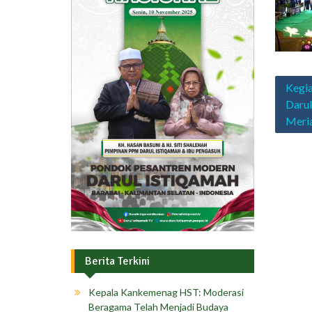
Navig
Kegia
pos
Darul
Meri
Berita Terkini
Kepala Kankemenag HST: Moderasi
Beragama Telah Menjadi Budaya