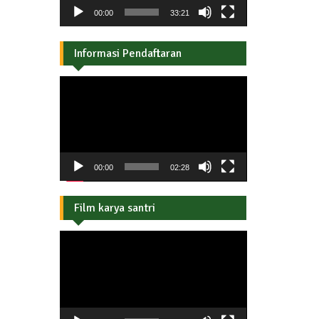
00:00
33:21
Informasi Pendaftaran
Pemutar
Video
00:00
02:28
Film karya santri
Pemutar
Video