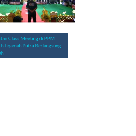
asi
tan Class Meeting di PPM
 Istiqamah Putra Berlangsung
ah