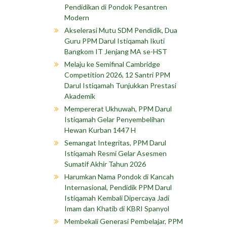
Pendidikan di Pondok Pesantren
Modern
Akselerasi Mutu SDM Pendidik, Dua
Guru PPM Darul Istiqamah Ikuti
Bangkom IT Jenjang MA se-HST
Melaju ke Semifinal Cambridge
Competition 2026, 12 Santri PPM
Darul Istiqamah Tunjukkan Prestasi
Akademik
Mempererat Ukhuwah, PPM Darul
Istiqamah Gelar Penyembelihan
Hewan Kurban 1447 H
Semangat Integritas, PPM Darul
Istiqamah Resmi Gelar Asesmen
Sumatif Akhir Tahun 2026
Harumkan Nama Pondok di Kancah
Internasional, Pendidik PPM Darul
Istiqamah Kembali Dipercaya Jadi
Imam dan Khatib di KBRI Spanyol
Membekali Generasi Pembelajar, PPM