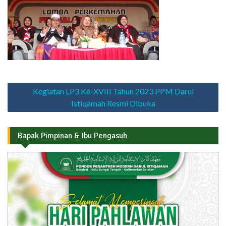
Navigasi
Kegiatan LP3 Ke-XVIII Tahun 2023 PPM Darul
pos
Istiqamah Resmi Dibuka
Bapak Pimpinan & Ibu Pengasuh