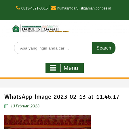
Skip
to
0813-4521-0615
humas@darulistiqamah.ponpes.id
content
Search
for:
Menu
WhatsApp-Image-2023-02-13-at-11.46.17
13 Februari 2023