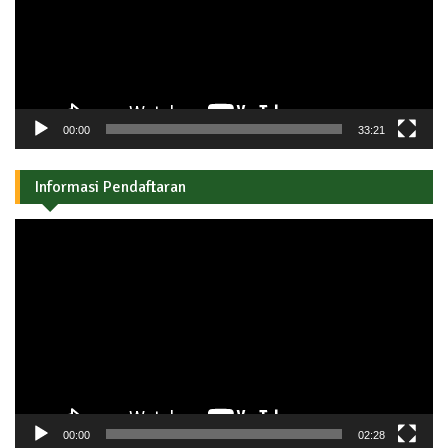
00:00
33:21
Informasi Pendaftaran
Pemutar
Video
00:00
02:28