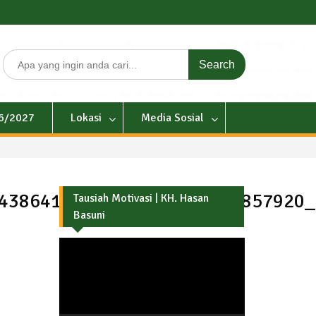
Search
for:
26/2027
Lokasi
Media Sosial
7438641758_5162122335409857920_
Tausiah Motivasi | KH. Hasan
Basuni
Pemutar
Video