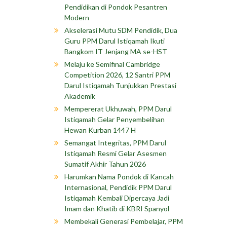
Pendidikan di Pondok Pesantren
Modern
Akselerasi Mutu SDM Pendidik, Dua
Guru PPM Darul Istiqamah Ikuti
Bangkom IT Jenjang MA se-HST
Melaju ke Semifinal Cambridge
Competition 2026, 12 Santri PPM
Darul Istiqamah Tunjukkan Prestasi
Akademik
Mempererat Ukhuwah, PPM Darul
Istiqamah Gelar Penyembelihan
Hewan Kurban 1447 H
Semangat Integritas, PPM Darul
Istiqamah Resmi Gelar Asesmen
Sumatif Akhir Tahun 2026
Harumkan Nama Pondok di Kancah
Internasional, Pendidik PPM Darul
Istiqamah Kembali Dipercaya Jadi
Imam dan Khatib di KBRI Spanyol
Membekali Generasi Pembelajar, PPM