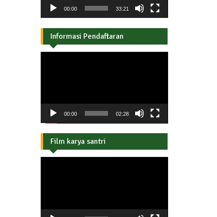
00:00
33:21
Informasi Pendaftaran
Pemutar
Video
00:00
02:28
Film karya santri
Pemutar
Video