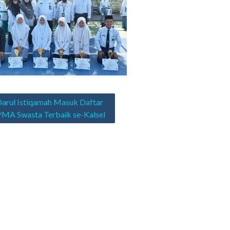
asi
arul Istiqamah Masuk Daftar
MA Swasta Terbaik se-Kalsel