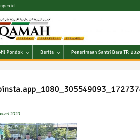
npes.id
ofil Pondok
Berita
Penerimaan Santri Baru TP. 20
pinsta.app_1080_305549093_17273
nuari 2023