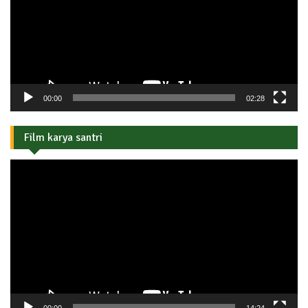
00:00
02:28
Film karya santri
Pemutar
Video