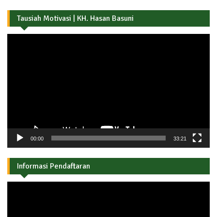
Tausiah Motivasi | KH. Hasan Basuni
Pemutar
Video
00:00
33:21
Informasi Pendaftaran
Pemutar
Video