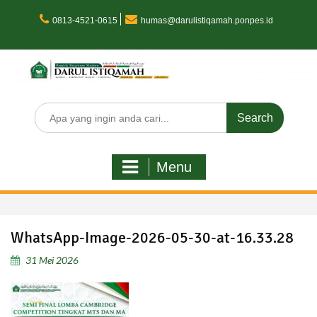
Skip
to
0813-4521-0615
humas@darulistiqamah.ponpes.id
content
Search
for:
Menu
WhatsApp-Image-2026-05-30-at-16.33.28
31 Mei 2026