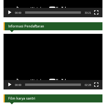
00:00
33:21
Informasi Pendaftaran
Pemutar
Video
00:00
02:28
Film karya santri