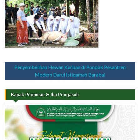
Navigasi
Penyembelihan Hewan Kurban di Pondok Pesantren
pos
Modern Darul Istiqamah Barabai
Bapak Pimpinan & Ibu Pengasuh