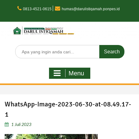
Skip
to
0813-4521-0615
humas@darulistiqamah.ponpes.id
content
Search
for:
Menu
WhatsApp-Image-2023-06-30-at-08.49.17-
1
1 Juli 2023