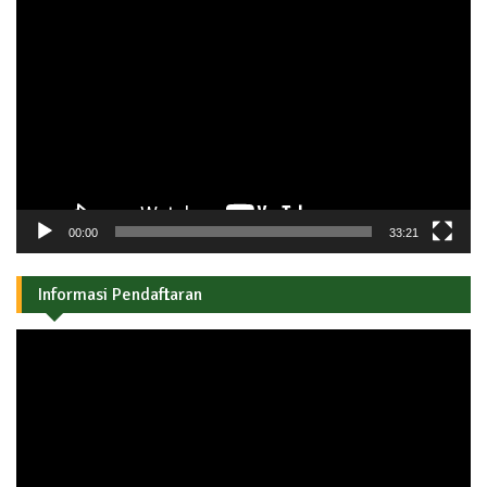
Pemutar
Video
00:00
33:21
Informasi Pendaftaran
Pemutar
Video