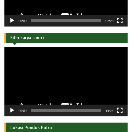
00:00
02:28
Film karya santri
Pemutar
Video
00:00
14:24
Lokasi Pondok Putra