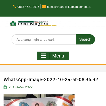
Skip
to
0813-4521-0615
humas@darulistiqamah.ponpes.id
content
Search
for:
Menu
WhatsApp-Image-2022-10-24-at-08.36.32
25 Oktober 2022