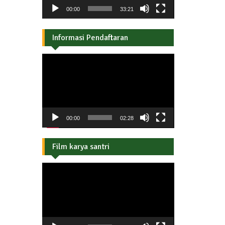
00:00
33:21
Informasi Pendaftaran
Pemutar
Video
00:00
02:28
Film karya santri
Pemutar
Video