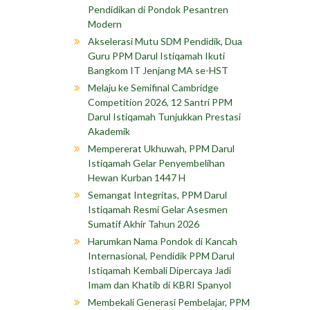
Pendidikan di Pondok Pesantren
Modern
Akselerasi Mutu SDM Pendidik, Dua
Guru PPM Darul Istiqamah Ikuti
Bangkom IT Jenjang MA se-HST
Melaju ke Semifinal Cambridge
Competition 2026, 12 Santri PPM
Darul Istiqamah Tunjukkan Prestasi
Akademik
Mempererat Ukhuwah, PPM Darul
Istiqamah Gelar Penyembelihan
Hewan Kurban 1447 H
Semangat Integritas, PPM Darul
Istiqamah Resmi Gelar Asesmen
Sumatif Akhir Tahun 2026
Harumkan Nama Pondok di Kancah
Internasional, Pendidik PPM Darul
Istiqamah Kembali Dipercaya Jadi
Imam dan Khatib di KBRI Spanyol
Membekali Generasi Pembelajar, PPM