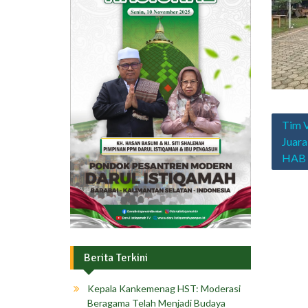
Navig
Tim V
pos
Juara
HAB 
Berita Terkini
Kepala Kankemenag HST: Moderasi
Beragama Telah Menjadi Budaya