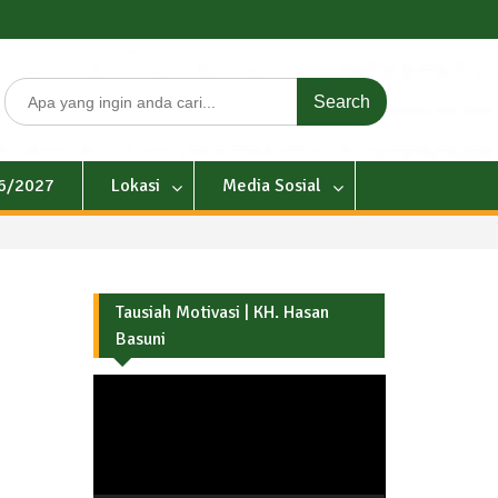
Search
for:
26/2027
Lokasi
Media Sosial
Tausiah Motivasi | KH. Hasan
Basuni
Pemutar
Video