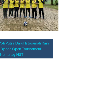
asi
oli Putra Darul Istiqamah Raih
 3 pada Open Tournament
Kemenag HST