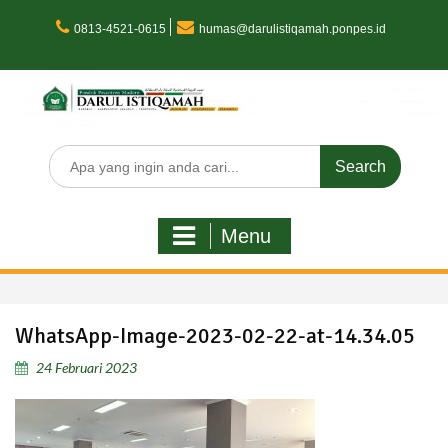
Skip
to
0813-4521-0615
humas@darulistiqamah.ponpes.id
content
Search
for:
Menu
WhatsApp-Image-2023-02-22-at-14.34.05
24 Februari 2023