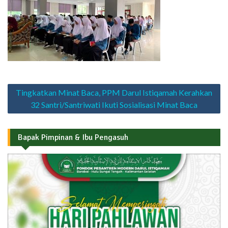
Navigasi
Tingkatkan Minat Baca, PPM Darul Istiqamah Kerahkan
pos
32 Santri/Santriwati Ikuti Sosialisasi Minat Baca
Bapak Pimpinan & Ibu Pengasuh