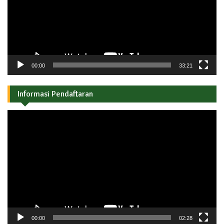
00:00
33:21
Informasi Pendaftaran
Pemutar
Video
00:00
02:28