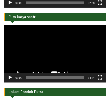
00:00
02:28
Film karya santri
Pemutar
Video
00:00
14:24
Lokasi Pondok Putra