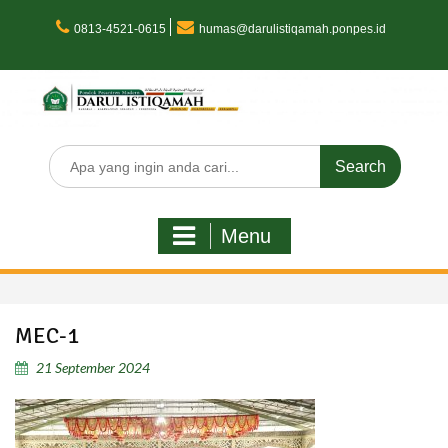
Skip
to
0813-4521-0615
humas@darulistiqamah.ponpes.id
content
Search
for:
Menu
MEC-1
21 September 2024