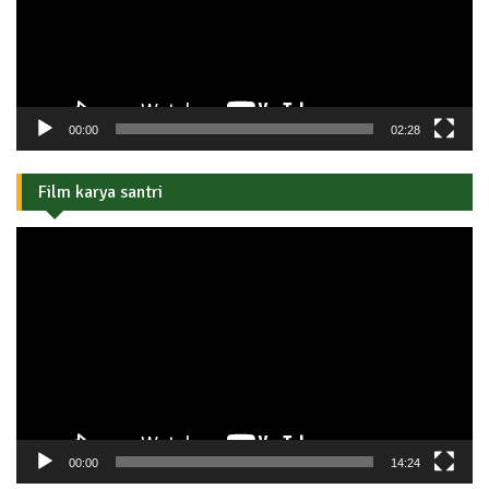
00:00
02:28
Film karya santri
Pemutar
Video
00:00
14:24