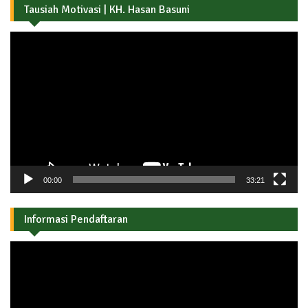
Tausiah Motivasi | KH. Hasan Basuni
Pemutar
Video
00:00
33:21
Informasi Pendaftaran
Pemutar
Video