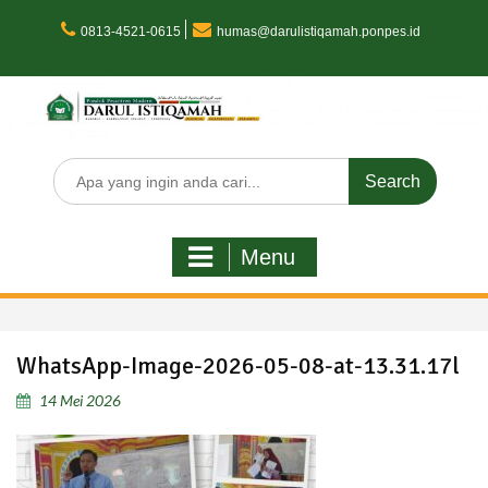
Skip
to
0813-4521-0615
humas@darulistiqamah.ponpes.id
content
Search
for:
Menu
WhatsApp-Image-2026-05-08-at-13.31.17l
14 Mei 2026