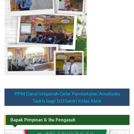
Navigasi
PPM Darul Istiqamah Gelar Pembekalan ‘Amaliyatu
pos
Tadris bagi 103 Santri Kelas Akhir
Bapak Pimpinan & Ibu Pengasuh