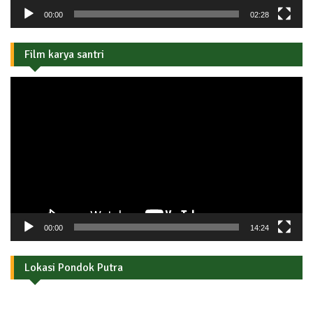
00:00
02:28
Film karya santri
Pemutar
Video
00:00
14:24
Lokasi Pondok Putra