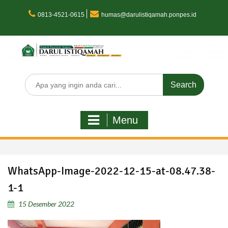
Skip
to
0813-4521-0615
humas@darulistiqamah.ponpes.id
content
Search
for:
Menu
WhatsApp-Image-2022-12-15-at-08.47.38-
1-1
15 Desember 2022