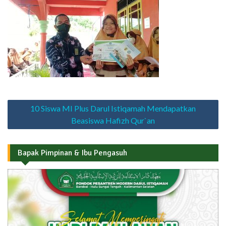
Navigasi
10 Siswa MI Plus Darul Istiqamah Mendapatkan
pos
Beasiswa Hafizh Qur`an
Bapak Pimpinan & Ibu Pengasuh