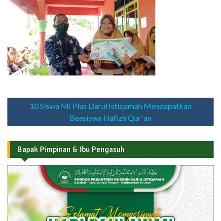
Navigasi
10 Siswa MI Plus Darul Istiqamah Mendapatkan
pos
Beasiswa Hafizh Qur`an
Bapak Pimpinan & Ibu Pengasuh