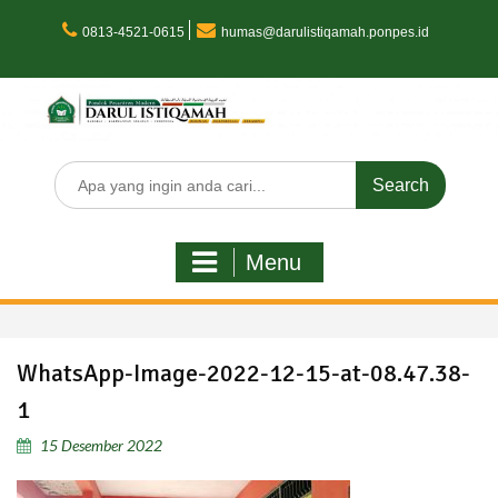
Skip
to
0813-4521-0615
humas@darulistiqamah.ponpes.id
content
Search
for:
Menu
WhatsApp-Image-2022-12-15-at-08.47.38-
1
15 Desember 2022