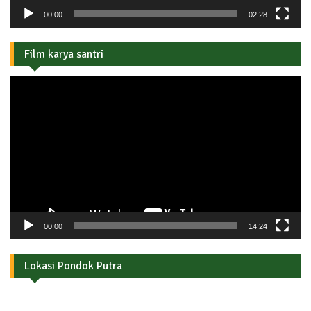
00:00
02:28
Film karya santri
Pemutar
Video
00:00
14:24
Lokasi Pondok Putra