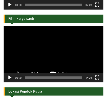
00:00
02:28
Film karya santri
Pemutar
Video
00:00
14:24
Lokasi Pondok Putra