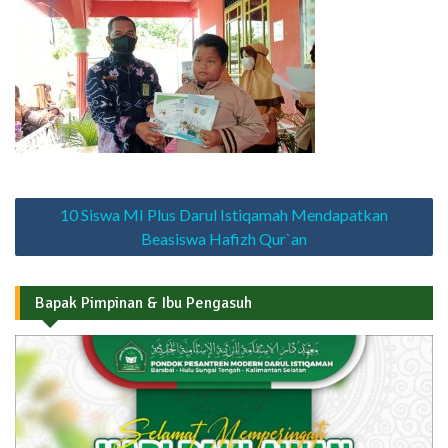
Navigasi
10 Siswa MI Plus Darul Istiqamah Mendapatkan
pos
Beasiswa Hafizh Qur`an
Bapak Pimpinan & Ibu Pengasuh