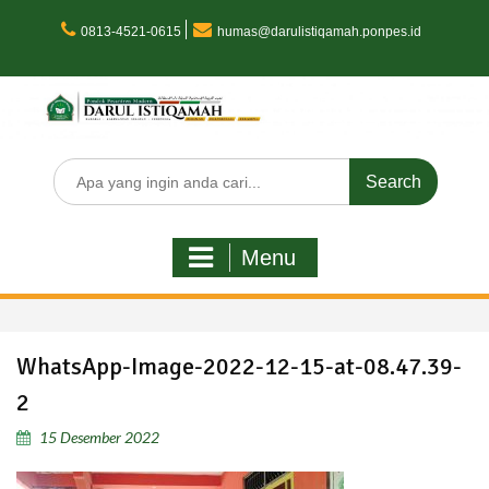
Skip
to
0813-4521-0615
humas@darulistiqamah.ponpes.id
content
Search
for:
Menu
WhatsApp-Image-2022-12-15-at-08.47.39-
2
15 Desember 2022